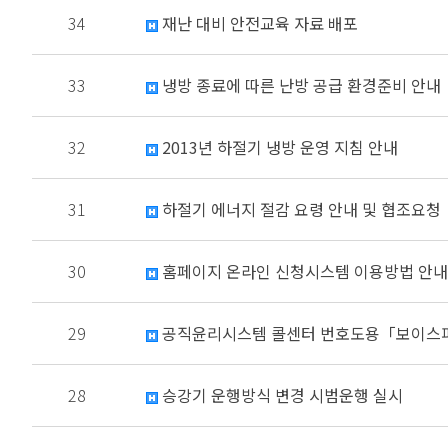
34
재난 대비 안전교육 자료 배포
33
냉방 종료에 따른 난방 공급 환경준비 안내
32
2013년 하절기 냉방 운영 지침 안내
31
하절기 에너지 절감 요령 안내 및 협조요청
30
홈페이지 온라인 신청시스템 이용방법 안내
29
공직윤리시스템 콜센터 번호도용「보이스
28
승강기 운행방식 변경 시범운행 실시