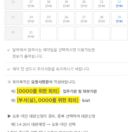
16
17
18
19
20
21
22
잔여4
잔여4
잔여4
잔여3
잔여4
잔여4
23
24
25
26
27
28
29
잔여3
잔여3
잔여4
잔여4
잔여3
잔여4
30
31
잔여4
달력에서 원하시는 예약일을 선택하시면 이용가능한
정보가 출력됩니다.
예약 전 반드시 주의사항을 숙지하시기 바랍니다.
※ 회의목적은
요청사항란
에 작성바랍니다.
[OOOO를 위한 회의]
예)
-
입주기관 및 외부기관
[부서(실),
OOOO를 위한 회의
]
예)
-
kiat
▶ 오후-야간 대관신청의 경우, 중복 선택하여 대관신청
예) 14-20시 대관예정 → 오후-야간 선택