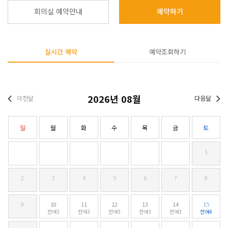
회의실 예약안내
예약하기
실시간 예약
예약조회하기
2026
년
08
월
이전달
다음달
일
월
화
수
목
금
토
1
2
3
4
5
6
7
8
9
10
11
12
13
14
15
잔여3
잔여3
잔여3
잔여3
잔여3
잔여4